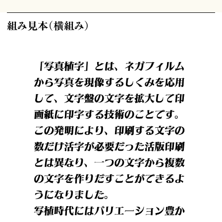
組み見本（横組み）
写真植字
写真の原理を応用して、ネガ状の文字盤から1文字ずつ印字する手動写真植字
機、入力データに基づいた自動印字を可能にした自動写真植字機、そしてコン
ピュータによるレイアウトと文字の出力を可能にした電算写植。写真植字を3
つのカテゴリに分類し、そのしくみと写研の代表機種を紹介します。
資料
書籍
見本帳