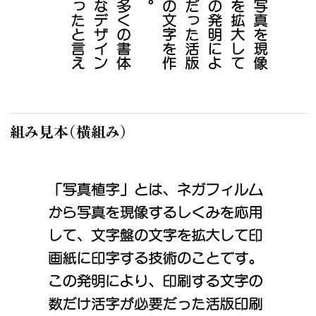
広報誌
ハンドブック
カレンダー
組み見本（横組み）
Managed by
Shaken
https://sha-ken.co.jp