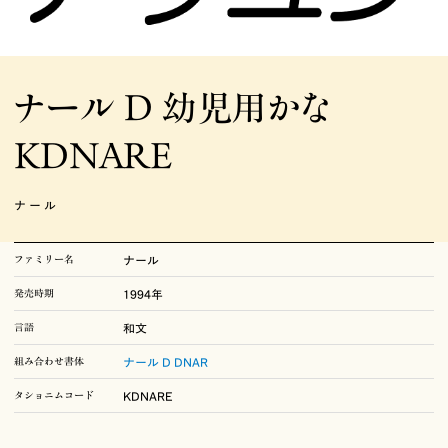
写研がこれまでに発表・発売した書体をご覧いただけます。手動写植にしかな
い書体をのぞき、書体見本は電算写植で作成されています。そのため、同名の
書体でも手動写植とは一部の文字のかたちが異なることがあります。書体の名
ナール D 幼児用かな
称および文字盤コードは発売時期により変更されていることがありますが、こ
こではその書体の最終的な情報で掲載しています。
KDNARE
ナール
写研の歴史
ファミリー名
ナール
発売時期
1994年
–1950
石井茂吉と写真植字
言語
和文
1951–1972
写研の誕生
組み合わせ書体
ナール D DNAR
1973–1992
華ひらく、日本語書体
タショニムコード
KDNARE
1993–
電算写植の完成、そして未来へ