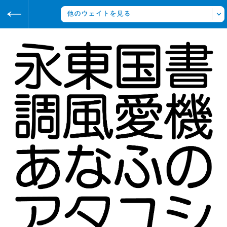
https://archive.sha-ken.co.jp
写研
アーカイブ
タイトルの書体
YEM-OS
書体をみる
写研の書体