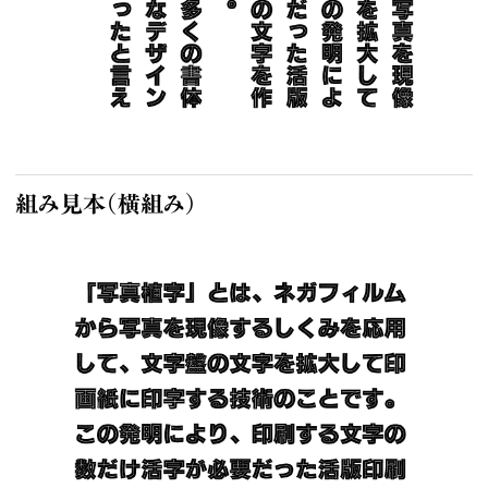
広報誌
ハンドブック
カレンダー
組み見本（横組み）
Managed by
Shaken
https://sha-ken.co.jp