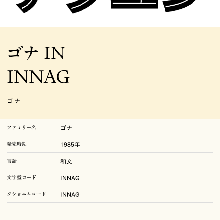
写研がこれまでに発表・発売した書体をご覧いただけます。手動写植にしかな
い書体をのぞき、書体見本は電算写植で作成されています。そのため、同名の
書体でも手動写植とは一部の文字のかたちが異なることがあります。書体の名
ゴナ IN
称および文字盤コードは発売時期により変更されていることがありますが、こ
こではその書体の最終的な情報で掲載しています。
INNAG
ゴナ
写研の歴史
ファミリー名
ゴナ
発売時期
1985年
–1950
石井茂吉と写真植字
言語
和文
1951–1972
写研の誕生
文字盤コード
INNAG
1973–1992
華ひらく、日本語書体
タショニムコード
INNAG
1993–
電算写植の完成、そして未来へ