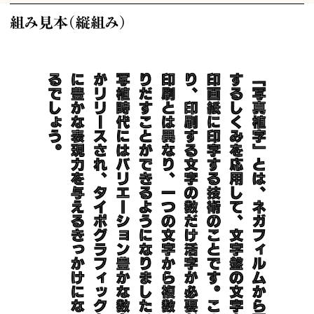
組み見本（縦組み）
写真植字
写真の原理を応用して、ネガ状の文字盤から1文字ずつ印字する手動写真植字
機、入力データに基づいた自動印字を可能にした自動写真植字機、そしてコン
ピュータによるレイアウトと文字の出力を可能にした電算写植。写真植字を3
つのカテゴリに分類し、そのしくみと写研の代表機種を紹介します。
資料
書籍
見本帳