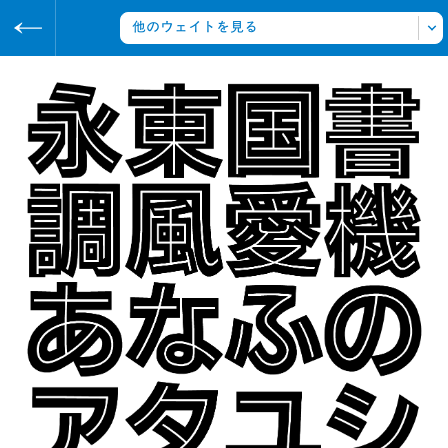
https://archive.sha-ken.co.jp
写研
アーカイブ
タイトルの書体
ゴナ B かなO
書体をみる
写研の書体