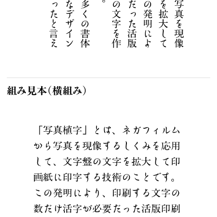
広報誌
ハンドブック
カレンダー
組み見本（横組み）
Managed by
Shaken
https://sha-ken.co.jp