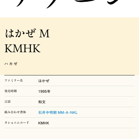
写研がこれまでに発表・発売した書体をご覧いただけます。手動写植にしかな
い書体をのぞき、書体見本は電算写植で作成されています。そのため、同名の
書体でも手動写植とは一部の文字のかたちが異なることがあります。書体の名
はかぜ M
称および文字盤コードは発売時期により変更されていることがありますが、こ
こではその書体の最終的な情報で掲載しています。
KMHK
ハカゼ
写研の歴史
ファミリー名
はかぜ
発売時期
1995年
–1950
石井茂吉と写真植字
言語
和文
1951–1972
写研の誕生
組み合わせ書体
石井中明朝 MM-A-NKL
1973–1992
華ひらく、日本語書体
タショニムコード
KMHK
1993–
電算写植の完成、そして未来へ