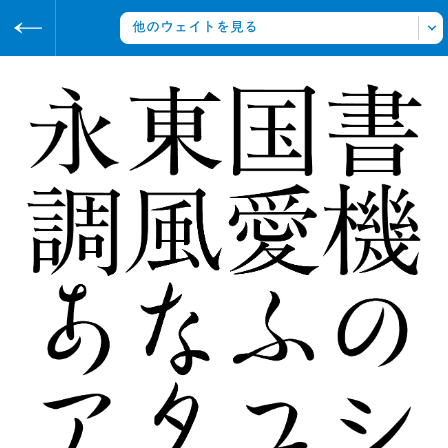
https://archive.sha-ken.co.jp
写研
アーカイブ
タイトルの書体
ゴナ U かなW
書体をみる
写研の書体