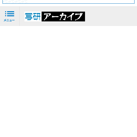
メニュー
写研
ア
ファミリー書体
1985年
1985年
紅蘭細楷書 LHNL
紅蘭中楷書 MHNL
［紅蘭楷書］
［紅蘭楷書］