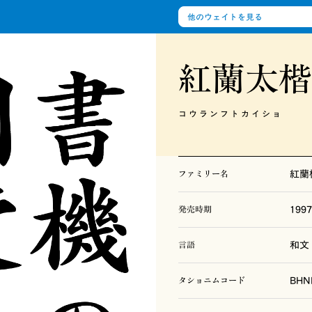
の書体
紅蘭太
アーカイブ
コウランフトカイショ
ファミリー名
紅蘭
発売時期
199
言語
和文
タショニムコード
BHN
写研がこれまでに発表・発売した書体をご覧いた