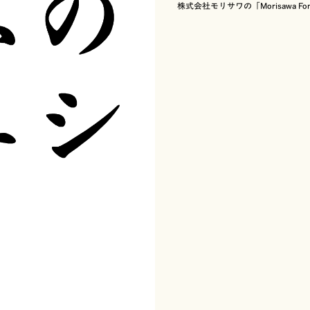
体見本は電算写植で作成されています。そのため
株式会社モリサワの「Morisawa 
ちが異なることがあります。書体の名称および文
がありますが、ここではその書体の最終的な情報
の歴史