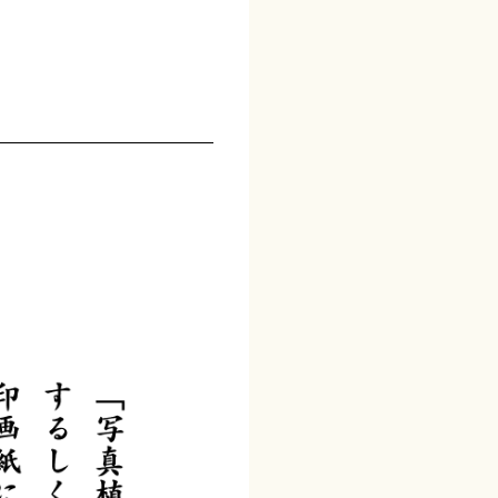
–1950
石井茂吉と写
1951–1972
写研の誕生
1973–1992
華ひらく、日
1993–
電算写植の完