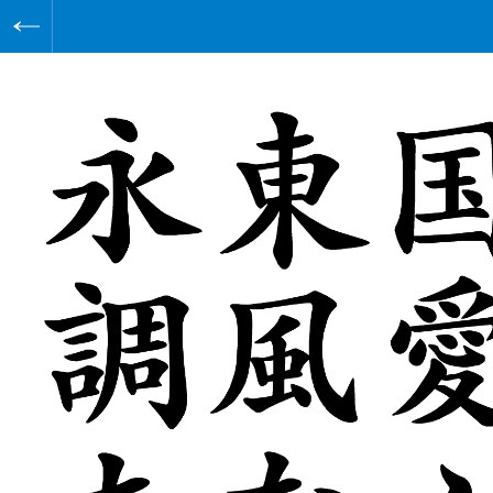
https://archive.sha-ken.co.jp
写研
写研
タイトルの書体
イナクズレ
書体をみる