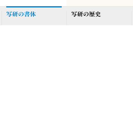
写研の書体
写研の歴史
ーカイブ
1997年
1997年
紅蘭太楷書 BHNL
紅蘭特太楷書 EHNL
［紅蘭楷書］
［紅蘭楷書］