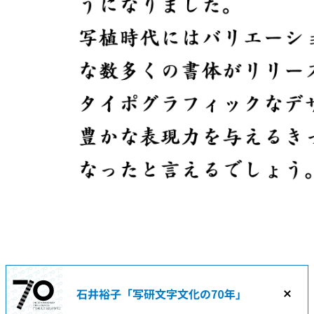
Managed by
Shaken
https://sha-ken.co.jp