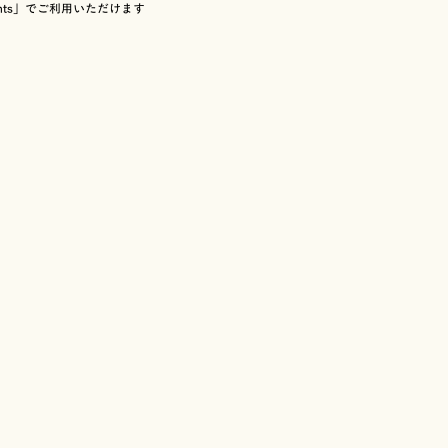
、同名の書体でも手動写植とは一部の文字のかた
Fonts」でご利用いただけます
字盤コードは発売時期により変更されていること
で掲載しています。