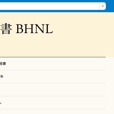
楷書
BHNL
楷書
7年
L
だけます。手動写植にしかない書体をのぞき、書