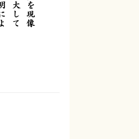
写真の原理を応用して、ネガ状の文字盤から1文
いた自動印字を可能にした自動写真植字機、そし
可能にした電算写植。写真植字を3つのカテゴリ
す。